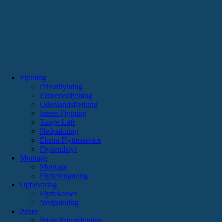
Flytning
Privatflytning
Erhvervsflytning
Udenlandsflytning
Intern Flytning
Tunge Løft
Nedpakning
Ekstra Flytteservice
Flytteudstyr
Montage
Montage
Flytterengøring
Opbevaring
Flyttekasser
Nedpakning
Priser
Priser Privatflytning