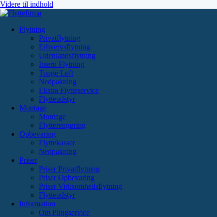
Videre til indhold
Flytning
Privatflytning
Erhvervsflytning
Udenlandsflytning
Intern Flytning
Tunge Løft
Nedpakning
Ekstra Flytteservice
Flytteudstyr
Montage
Montage
Flytterengøring
Opbevaring
Flyttekasser
Nedpakning
Priser
Priser Privatflytning
Priser Opbevaring
Priser Virksomhedsflytning
Flytteudstyr
Information
Om Plingservice