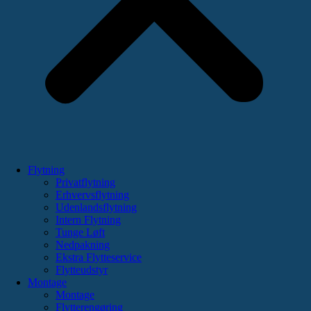
Flytning
Privatflytning
Erhvervsflytning
Udenlandsflytning
Intern Flytning
Tunge Løft
Nedpakning
Ekstra Flytteservice
Flytteudstyr
Montage
Montage
Flytterengøring