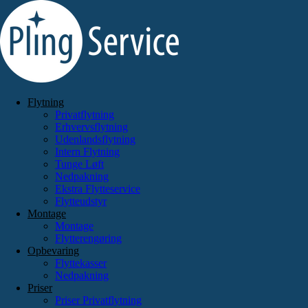
Videre
til
indhold
Flytning
Privatflytning
Erhvervsflytning
Udenlandsflytning
Intern Flytning
Tunge Løft
Nedpakning
Ekstra Flytteservice
Flytteudstyr
Montage
Montage
Flytterengøring
Opbevaring
Flyttekasser
Nedpakning
Priser
Priser Privatflytning