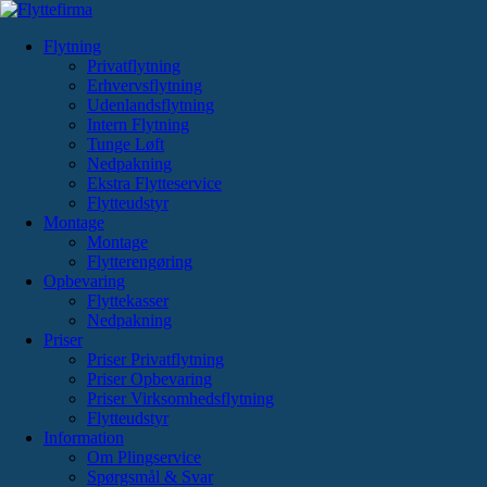
Videre
til
Flytning
indhold
Privatflytning
Erhvervsflytning
Udenlandsflytning
Intern Flytning
Tunge Løft
Nedpakning
Ekstra Flytteservice
Flytteudstyr
Montage
Montage
Flytterengøring
Opbevaring
Flyttekasser
Nedpakning
Priser
Priser Privatflytning
Priser Opbevaring
Priser Virksomhedsflytning
Flytteudstyr
Information
Om Plingservice
Spørgsmål & Svar