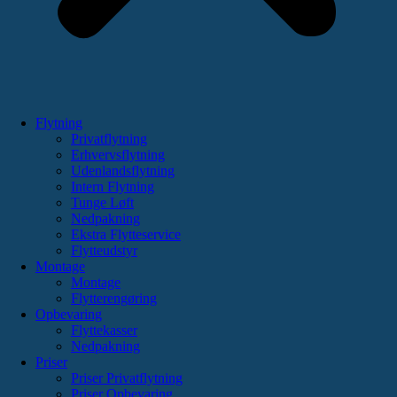
Flytning
Privatflytning
Erhvervsflytning
Udenlandsflytning
Intern Flytning
Tunge Løft
Nedpakning
Ekstra Flytteservice
Flytteudstyr
Montage
Montage
Flytterengøring
Opbevaring
Flyttekasser
Nedpakning
Priser
Priser Privatflytning
Priser Opbevaring