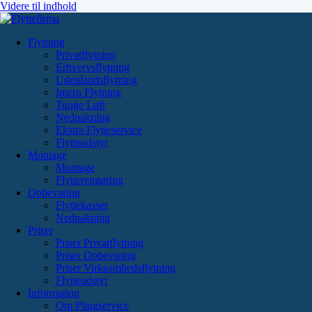
Videre til indhold
Flytning
Privatflytning
Erhvervsflytning
Udenlandsflytning
Intern Flytning
Tunge Løft
Nedpakning
Ekstra Flytteservice
Flytteudstyr
Montage
Montage
Flytterengøring
Opbevaring
Flyttekasser
Nedpakning
Priser
Priser Privatflytning
Priser Opbevaring
Priser Virksomhedsflytning
Flytteudstyr
Information
Om Plingservice