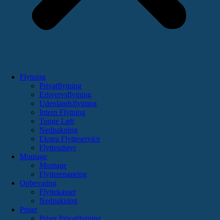
Flytning
Privatflytning
Erhvervsflytning
Udenlandsflytning
Intern Flytning
Tunge Løft
Nedpakning
Ekstra Flytteservice
Flytteudstyr
Montage
Montage
Flytterengøring
Opbevaring
Flyttekasser
Nedpakning
Priser
Priser Privatflytning