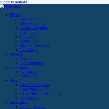
Videre til indhold
Flytning
Privatflytning
Erhvervsflytning
Udenlandsflytning
Intern Flytning
Tunge Løft
Nedpakning
Ekstra Flytteservice
Flytteudstyr
Montage
Montage
Flytterengøring
Opbevaring
Flyttekasser
Nedpakning
Priser
Priser Privatflytning
Priser Opbevaring
Priser Virksomhedsflytning
Flytteudstyr
Information
Om Plingservice