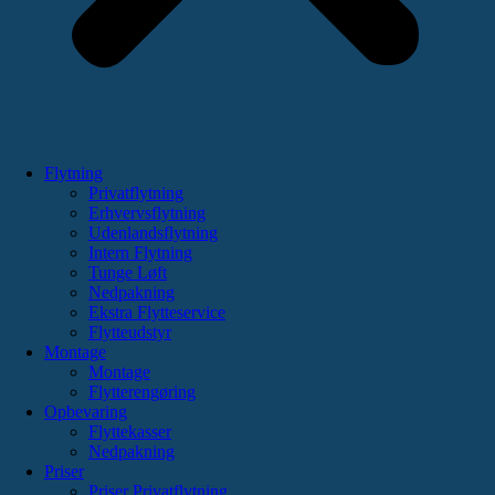
Flytning
Privatflytning
Erhvervsflytning
Udenlandsflytning
Intern Flytning
Tunge Løft
Nedpakning
Ekstra Flytteservice
Flytteudstyr
Montage
Montage
Flytterengøring
Opbevaring
Flyttekasser
Nedpakning
Priser
Priser Privatflytning