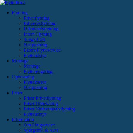
Videre
til
Flytning
indhold
Privatflytning
Erhvervsflytning
Udenlandsflytning
Intern Flytning
Tunge Løft
Nedpakning
Ekstra Flytteservice
Flytteudstyr
Montage
Montage
Flytterengøring
Opbevaring
Flyttekasser
Nedpakning
Priser
Priser Privatflytning
Priser Opbevaring
Priser Virksomhedsflytning
Flytteudstyr
Information
Om Plingservice
Spørgsmål & Svar