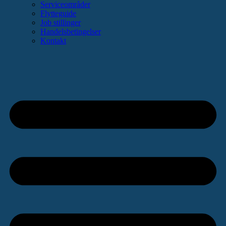
Serviceområder
Flytteguide
Job stillinger
Handelsbetingelser
Kontakt