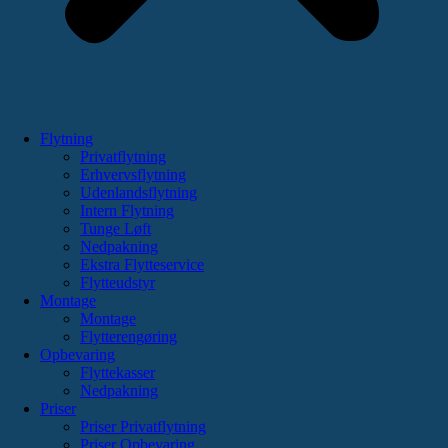
Flytning
Privatflytning
Erhvervsflytning
Udenlandsflytning
Intern Flytning
Tunge Løft
Nedpakning
Ekstra Flytteservice
Flytteudstyr
Montage
Montage
Flytterengøring
Opbevaring
Flyttekasser
Nedpakning
Priser
Priser Privatflytning
Priser Opbevaring