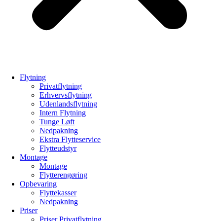
Flytning
Privatflytning
Erhvervsflytning
Udenlandsflytning
Intern Flytning
Tunge Løft
Nedpakning
Ekstra Flytteservice
Flytteudstyr
Montage
Montage
Flytterengøring
Opbevaring
Flyttekasser
Nedpakning
Priser
Priser Privatflytning