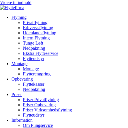
Videre til indhold
Flytning
Privatflytning
Erhvervsflytning
Udenlandsflytning
Intern Flytning
Tunge Løft
Nedpakning
Ekstra Flytteservice
Flytteudstyr
Montage
Montage
Flytterengøring
Opbevaring
Flyttekasser
Nedpakning
Priser
Priser Privatflytning
Priser Opbevaring
Priser Virksomhedsflytning
Flytteudstyr
Information
Om Plingservice