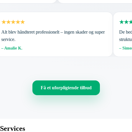
★★★★★
★★★
lt blev håndteret professionelt – ingen skader og super
De bedst
ervice.
strukture
 Amalie K.
– Simon 
Få et uforpligtende tilbud
Services