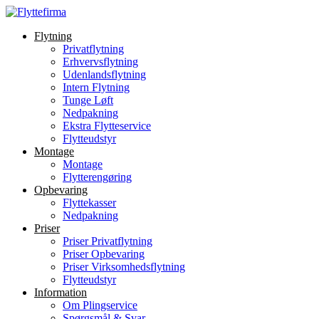
Videre
til
Flytning
indhold
Privatflytning
Erhvervsflytning
Udenlandsflytning
Intern Flytning
Tunge Løft
Nedpakning
Ekstra Flytteservice
Flytteudstyr
Montage
Montage
Flytterengøring
Opbevaring
Flyttekasser
Nedpakning
Priser
Priser Privatflytning
Priser Opbevaring
Priser Virksomhedsflytning
Flytteudstyr
Information
Om Plingservice
Spørgsmål & Svar