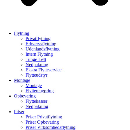
Flytning
Privatflytning
Erhvervsflytning
Udenlandsflytning
Intern Flytning
Tunge Løft
Nedpakning
Ekstra Flytteservice
Flytteudstyr
Montage
Montage
Flytterengøring
Opbevaring
Flyttekasser
Nedpakning
Priser
Priser Privatflytning
Priser Opbevaring
Priser Virksomhedsflytning