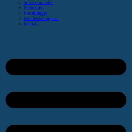
Serviceområder
Flytteguide
Job stillinger
Handelsbetingelser
Kontakt