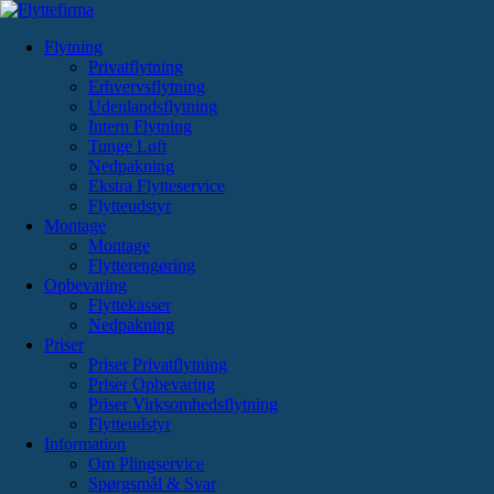
Videre
til
Flytning
indhold
Privatflytning
Erhvervsflytning
Udenlandsflytning
Intern Flytning
Tunge Løft
Nedpakning
Ekstra Flytteservice
Flytteudstyr
Montage
Montage
Flytterengøring
Opbevaring
Flyttekasser
Nedpakning
Priser
Priser Privatflytning
Priser Opbevaring
Priser Virksomhedsflytning
Flytteudstyr
Information
Om Plingservice
Spørgsmål & Svar