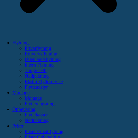
Flytning
Privatflytning
Erhvervsflytning
Udenlandsflytning
Intern Flytning
Tunge Løft
Nedpakning
Ekstra Flytteservice
Flytteudstyr
Montage
Montage
Flytterengøring
Opbevaring
Flyttekasser
Nedpakning
Priser
Priser Privatflytning
Priser Opbevaring