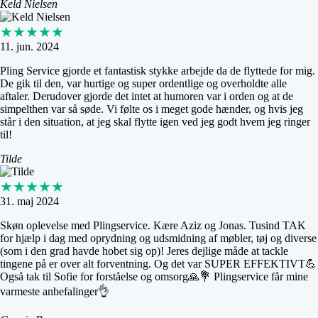
Keld Nielsen
★★★★★
11. jun. 2024
Pling Service gjorde et fantastisk stykke arbejde da de flyttede for mig.
De gik til den, var hurtige og super ordentlige og overholdte alle
aftaler. Derudover gjorde det intet at humoren var i orden og at de
simpelthen var så søde. Vi følte os i meget gode hænder, og hvis jeg
står i den situation, at jeg skal flytte igen ved jeg godt hvem jeg ringer
til!
Tilde
★★★★★
31. maj 2024
Skøn oplevelse med Plingservice. Kære Aziz og Jonas. Tusind TAK
for hjælp i dag med oprydning og udsmidning af møbler, tøj og diverse
(som i den grad havde hobet sig op)! Jeres dejlige måde at tackle
tingene på er over alt forventning. Og det var SUPER EFFEKTIVT💪
Også tak til Sofie for forståelse og omsorg🙏💐 Plingservice får mine
varmeste anbefalinger👌