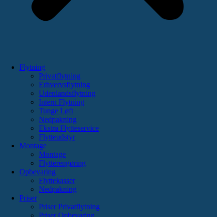
Flytning
Privatflytning
Erhvervsflytning
Udenlandsflytning
Intern Flytning
Tunge Løft
Nedpakning
Ekstra Flytteservice
Flytteudstyr
Montage
Montage
Flytterengøring
Opbevaring
Flyttekasser
Nedpakning
Priser
Priser Privatflytning
Priser Opbevaring