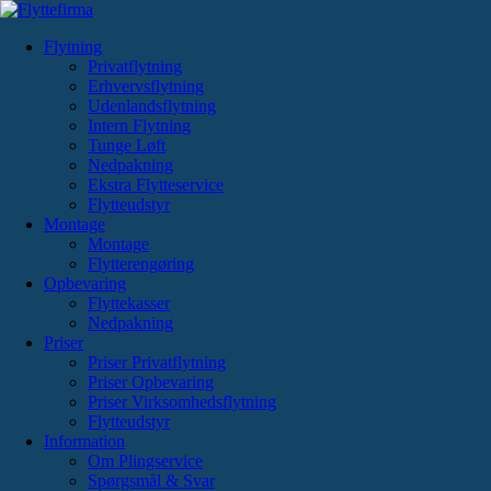
Videre
til
Flytning
indhold
Privatflytning
Erhvervsflytning
Udenlandsflytning
Intern Flytning
Tunge Løft
Nedpakning
Ekstra Flytteservice
Flytteudstyr
Montage
Montage
Flytterengøring
Opbevaring
Flyttekasser
Nedpakning
Priser
Priser Privatflytning
Priser Opbevaring
Priser Virksomhedsflytning
Flytteudstyr
Information
Om Plingservice
Spørgsmål & Svar