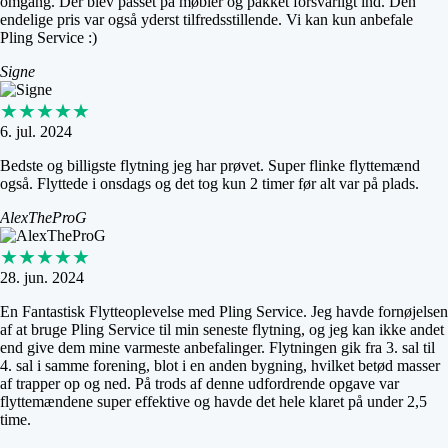
omgang. Der blev passet på møbler og pakket forsvarligt ind. Den
endelige pris var også yderst tilfredsstillende. Vi kan kun anbefale
Pling Service :)
Signe
★★★★★
6. jul. 2024
Bedste og billigste flytning jeg har prøvet. Super flinke flyttemænd
også. Flyttede i onsdags og det tog kun 2 timer før alt var på plads.
AlexTheProG
★★★★★
28. jun. 2024
En Fantastisk Flytteoplevelse med Pling Service. Jeg havde fornøjelsen
af at bruge Pling Service til min seneste flytning, og jeg kan ikke andet
end give dem mine varmeste anbefalinger. Flytningen gik fra 3. sal til
4. sal i samme forening, blot i en anden bygning, hvilket betød masser
af trapper op og ned. På trods af denne udfordrende opgave var
flyttemændene super effektive og havde det hele klaret på under 2,5
time.