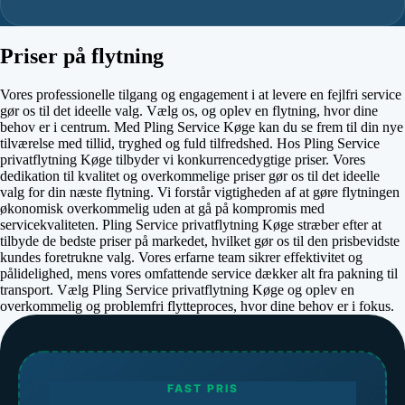
Priser på flytning
Vores professionelle tilgang og engagement i at levere en fejlfri service
gør os til det ideelle valg. Vælg os, og oplev en flytning, hvor dine
behov er i centrum. Med Pling Service Køge kan du se frem til din nye
tilværelse med tillid, tryghed og fuld tilfredshed. Hos Pling Service
privatflytning Køge tilbyder vi konkurrencedygtige priser. Vores
dedikation til kvalitet og overkommelige priser gør os til det ideelle
valg for din næste flytning. Vi forstår vigtigheden af at gøre flytningen
økonomisk overkommelig uden at gå på kompromis med
servicekvaliteten. Pling Service privatflytning Køge stræber efter at
tilbyde de bedste priser på markedet, hvilket gør os til den prisbevidste
kundes foretrukne valg. Vores erfarne team sikrer effektivitet og
pålidelighed, mens vores omfattende service dækker alt fra pakning til
transport. Vælg Pling Service privatflytning Køge og oplev en
overkommelig og problemfri flytteproces, hvor dine behov er i fokus.
FAST PRIS