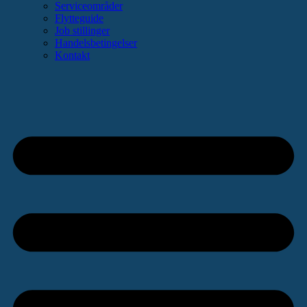
Serviceområder
Flytteguide
Job stillinger
Handelsbetingelser
Kontakt