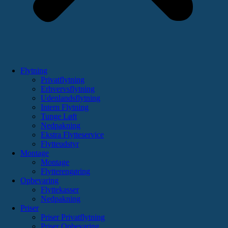
Flytning
Privatflytning
Erhvervsflytning
Udenlandsflytning
Intern Flytning
Tunge Løft
Nedpakning
Ekstra Flytteservice
Flytteudstyr
Montage
Montage
Flytterengøring
Opbevaring
Flyttekasser
Nedpakning
Priser
Priser Privatflytning
Priser Opbevaring