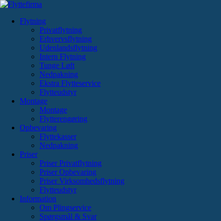
Videre
til
Flytning
indhold
Privatflytning
Erhvervsflytning
Udenlandsflytning
Intern Flytning
Tunge Løft
Nedpakning
Ekstra Flytteservice
Flytteudstyr
Montage
Montage
Flytterengøring
Opbevaring
Flyttekasser
Nedpakning
Priser
Priser Privatflytning
Priser Opbevaring
Priser Virksomhedsflytning
Flytteudstyr
Information
Om Plingservice
Spørgsmål & Svar