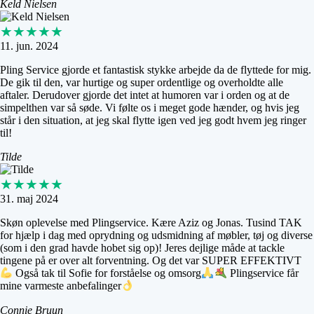
Keld Nielsen
★★★★★
11. jun. 2024
Pling Service gjorde et fantastisk stykke arbejde da de flyttede for mig.
De gik til den, var hurtige og super ordentlige og overholdte alle
aftaler. Derudover gjorde det intet at humoren var i orden og at de
simpelthen var så søde. Vi følte os i meget gode hænder, og hvis jeg
står i den situation, at jeg skal flytte igen ved jeg godt hvem jeg ringer
til!
Tilde
★★★★★
31. maj 2024
Skøn oplevelse med Plingservice. Kære Aziz og Jonas. Tusind TAK
for hjælp i dag med oprydning og udsmidning af møbler, tøj og diverse
(som i den grad havde hobet sig op)! Jeres dejlige måde at tackle
tingene på er over alt forventning. Og det var SUPER EFFEKTIVT
Også tak til Sofie for forståelse og omsorg
Plingservice får
mine varmeste anbefalinger
Connie Bruun