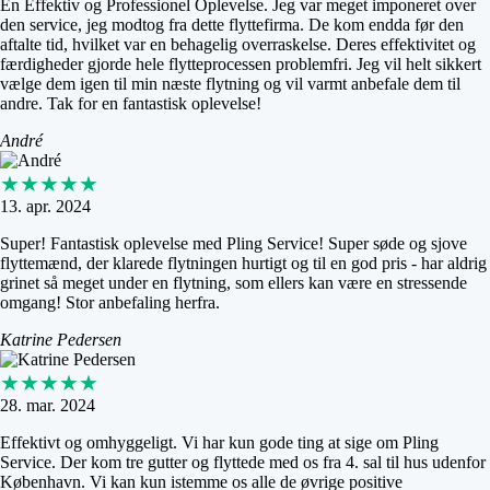
En Effektiv og Professionel Oplevelse. Jeg var meget imponeret over
den service, jeg modtog fra dette flyttefirma. De kom endda før den
aftalte tid, hvilket var en behagelig overraskelse. Deres effektivitet og
færdigheder gjorde hele flytteprocessen problemfri. Jeg vil helt sikkert
vælge dem igen til min næste flytning og vil varmt anbefale dem til
andre. Tak for en fantastisk oplevelse!
André
★★★★★
13. apr. 2024
Super! Fantastisk oplevelse med Pling Service! Super søde og sjove
flyttemænd, der klarede flytningen hurtigt og til en god pris - har aldrig
grinet så meget under en flytning, som ellers kan være en stressende
omgang! Stor anbefaling herfra.
Katrine Pedersen
★★★★★
28. mar. 2024
Effektivt og omhyggeligt. Vi har kun gode ting at sige om Pling
Service. Der kom tre gutter og flyttede med os fra 4. sal til hus udenfor
København. Vi kan kun istemme os alle de øvrige positive