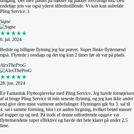
omgang. Der blev passet på møbler og pakket forsvarligt ind. Den
endelige pris var også yderst tilfredsstillende. Vi kan kun anbefale
Pling Service :)
Signe
★★★★★
6. jul. 2024
Bedste og billigste flytning jeg har prøvet. Super flinke flyttemænd
også. Flyttede i onsdags og det tog kun 2 timer før alt var på plads.
AlexTheProG
★★★★★
28. jun. 2024
En Fantastisk Flytteoplevelse med Pling Service. Jeg havde fornøjelsen
af at bruge Pling Service til min seneste flytning, og jeg kan ikke andet
end give dem mine varmeste anbefalinger. Flytningen gik fra 3. sal til
4. sal i samme forening, blot i en anden bygning, hvilket betød masser
af trapper op og ned. På trods af denne udfordrende opgave var
flyttemændene super effektive og havde det hele klaret på under 2,5
time.