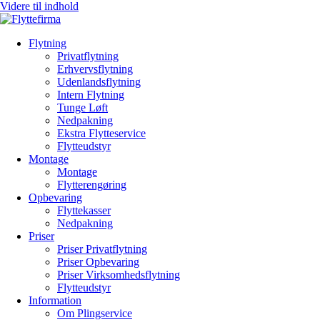
Videre til indhold
Flytning
Privatflytning
Erhvervsflytning
Udenlandsflytning
Intern Flytning
Tunge Løft
Nedpakning
Ekstra Flytteservice
Flytteudstyr
Montage
Montage
Flytterengøring
Opbevaring
Flyttekasser
Nedpakning
Priser
Priser Privatflytning
Priser Opbevaring
Priser Virksomhedsflytning
Flytteudstyr
Information
Om Plingservice