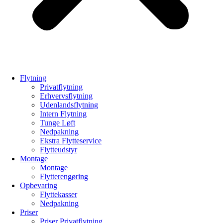
Flytning
Privatflytning
Erhvervsflytning
Udenlandsflytning
Intern Flytning
Tunge Løft
Nedpakning
Ekstra Flytteservice
Flytteudstyr
Montage
Montage
Flytterengøring
Opbevaring
Flyttekasser
Nedpakning
Priser
Priser Privatflytning