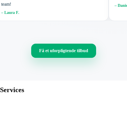
eam!
– Daniel 
 Laura F.
Få et uforpligtende tilbud
Services