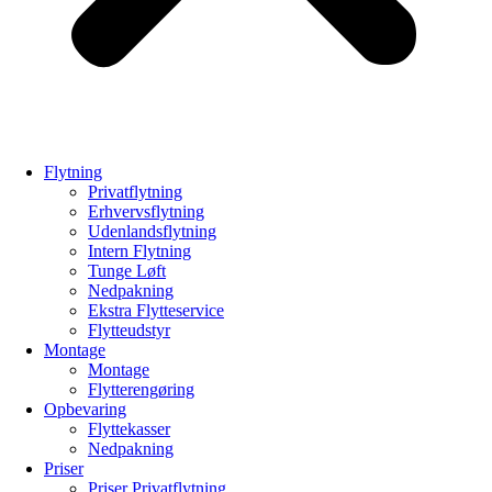
Flytning
Privatflytning
Erhvervsflytning
Udenlandsflytning
Intern Flytning
Tunge Løft
Nedpakning
Ekstra Flytteservice
Flytteudstyr
Montage
Montage
Flytterengøring
Opbevaring
Flyttekasser
Nedpakning
Priser
Priser Privatflytning