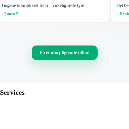
ingene kom sikkert frem – virkelig søde fyre!
Det bedst
 Laura F.
– Daniel 
Få et uforpligtende tilbud
Services