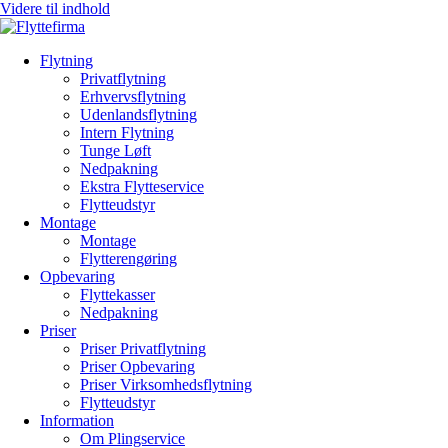
Videre til indhold
Flytning
Privatflytning
Erhvervsflytning
Udenlandsflytning
Intern Flytning
Tunge Løft
Nedpakning
Ekstra Flytteservice
Flytteudstyr
Montage
Montage
Flytterengøring
Opbevaring
Flyttekasser
Nedpakning
Priser
Priser Privatflytning
Priser Opbevaring
Priser Virksomhedsflytning
Flytteudstyr
Information
Om Plingservice