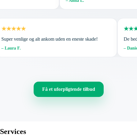
– Anna L.
★★★★★
★★★
uper venlige og alt ankom uden en eneste skade!
De bedste
 Laura F.
– Daniel 
Få et uforpligtende tilbud
Services