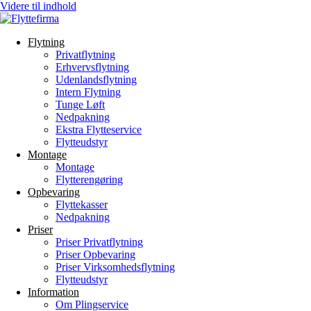
Videre til indhold
Flytning
Privatflytning
Erhvervsflytning
Udenlandsflytning
Intern Flytning
Tunge Løft
Nedpakning
Ekstra Flytteservice
Flytteudstyr
Montage
Montage
Flytterengøring
Opbevaring
Flyttekasser
Nedpakning
Priser
Priser Privatflytning
Priser Opbevaring
Priser Virksomhedsflytning
Flytteudstyr
Information
Om Plingservice