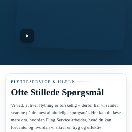
FLYTTESERVICE & HJÆLP
Ofte Stillede Spørgsmål
Vi ved, at hver flytning er forskellig – derfor har vi samlet
svarene på de mest almindelige spørgsmål. Her kan du læse
mere om, hvordan Pling Service arbejder, hvad du kan
forvente, og hvordan vi sikrer en tryg og effektiv