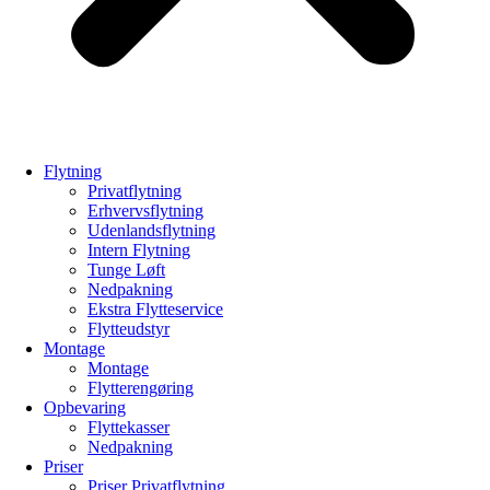
Flytning
Privatflytning
Erhvervsflytning
Udenlandsflytning
Intern Flytning
Tunge Løft
Nedpakning
Ekstra Flytteservice
Flytteudstyr
Montage
Montage
Flytterengøring
Opbevaring
Flyttekasser
Nedpakning
Priser
Priser Privatflytning