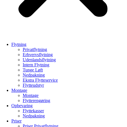
Flytning
Privatflytning
Erhvervsflytning
Udenlandsflytning
Intern Flytning
Tunge Løft
Nedpakning
Ekstra Flytteservice
Flytteudstyr
Montage
Montage
Flytterengøring
Opbevaring
Flyttekasser
Nedpakning
Priser
Priser Privatflytning