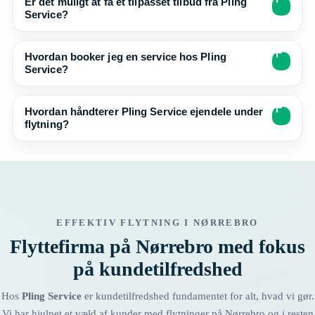
Er det muligt at få et tilpasset tilbud fra Pling
Service?
Hvordan booker jeg en service hos Pling
Service?
Hvordan håndterer Pling Service ejendele under
flytning?
EFFEKTIV FLYTNING I NØRREBRO
Flyttefirma på Nørrebro med fokus
på kundetilfredshed
Hos
Pling Service
er kundetilfredshed fundamentet for alt, hvad vi gør.
Vi har hjulpet et væld af kunder med flytninger på Nørrebro og i resten