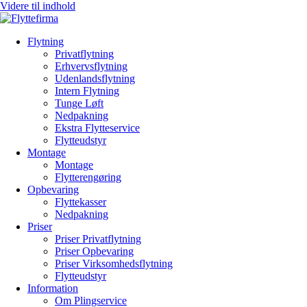
Videre til indhold
Flytning
Privatflytning
Erhvervsflytning
Udenlandsflytning
Intern Flytning
Tunge Løft
Nedpakning
Ekstra Flytteservice
Flytteudstyr
Montage
Montage
Flytterengøring
Opbevaring
Flyttekasser
Nedpakning
Priser
Priser Privatflytning
Priser Opbevaring
Priser Virksomhedsflytning
Flytteudstyr
Information
Om Plingservice