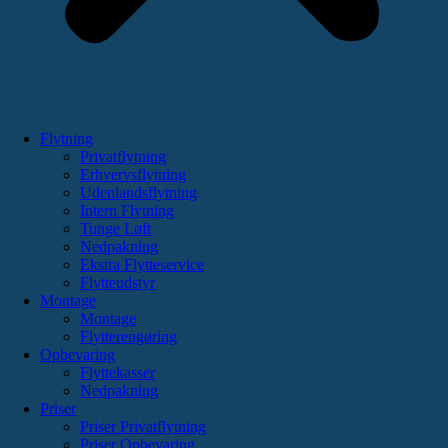
Flytning
Privatflytning
Erhvervsflytning
Udenlandsflytning
Intern Flytning
Tunge Løft
Nedpakning
Ekstra Flytteservice
Flytteudstyr
Montage
Montage
Flytterengøring
Opbevaring
Flyttekasser
Nedpakning
Priser
Priser Privatflytning
Priser Opbevaring