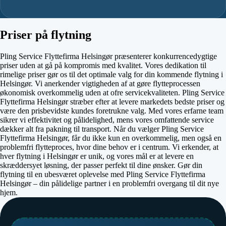
Priser på flytning
Pling Service Flyttefirma Helsingør præsenterer konkurrencedygtige
priser uden at gå på kompromis med kvalitet. Vores dedikation til
rimelige priser gør os til det optimale valg for din kommende flytning i
Helsingør. Vi anerkender vigtigheden af at gøre flytteprocessen
økonomisk overkommelig uden at ofre servicekvaliteten. Pling Service
Flyttefirma Helsingør stræber efter at levere markedets bedste priser og
være den prisbevidste kundes foretrukne valg. Med vores erfarne team
sikrer vi effektivitet og pålidelighed, mens vores omfattende service
dækker alt fra pakning til transport. Når du vælger Pling Service
Flyttefirma Helsingør, får du ikke kun en overkommelig, men også en
problemfri flytteproces, hvor dine behov er i centrum. Vi erkender, at
hver flytning i Helsingør er unik, og vores mål er at levere en
skræddersyet løsning, der passer perfekt til dine ønsker. Gør din
flytning til en ubesværet oplevelse med Pling Service Flyttefirma
Helsingør – din pålidelige partner i en problemfri overgang til dit nye
hjem.