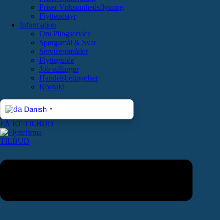
Priser Virksomhedsflytning
Flytteudstyr
Information
Om Plingservice
Spørgsmål & Svar
Serviceområder
Flytteguide
Job stillinger
Handelsbetingelser
Kontakt
Danish
▼
FÅ ET TILBUD
TILBUD