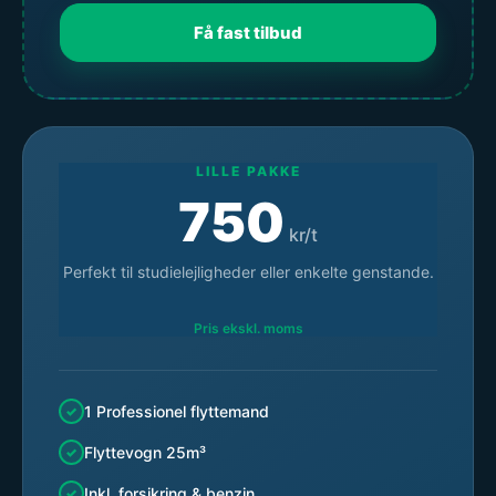
Få fast tilbud
LILLE PAKKE
750
kr/t
Perfekt til studielejligheder eller enkelte genstande.
Pris ekskl. moms
1 Professionel flyttemand
Flyttevogn 25m³
Inkl. forsikring & benzin