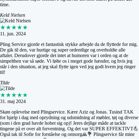
time.
Keld Nielsen
★★★★★
11. jun. 2024
Pling Service gjorde et fantastisk stykke arbejde da de flyttede for mig.
De gik til den, var hurtige og super ordentlige og overholdte alle
aftaler. Derudover gjorde det intet at humoren var i orden og at de
simpelthen var så søde. Vi følte os i meget gode hænder, og hvis jeg
står i den situation, at jeg skal flytte igen ved jeg godt hvem jeg ringer
til!
Tilde
★★★★★
31. maj 2024
Skøn oplevelse med Plingservice. Kære Aziz og Jonas. Tusind TAK
for hjælp i dag med oprydning og udsmidning af møbler, tøj og diverse
(som i den grad havde hobet sig op)! Jeres dejlige måde at tackle
tingene på er over alt forventning. Og det var SUPER EFFEKTIVT💪
Også tak til Sofie for forståelse og omsorg🙏💐 Plingservice får mine