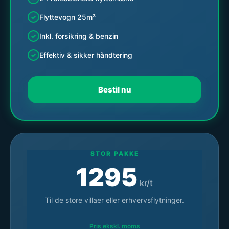
Flyttevogn 25m³
Inkl. forsikring & benzin
Effektiv & sikker håndtering
Bestil nu
STOR PAKKE
1295
kr/t
Til de store villaer eller erhvervsflytninger.
Pris ekskl. moms