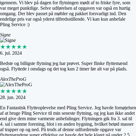
igennem. Vi blev på dagen for flytningen mødt af to friske fyre, som
var meget punktlige. Selve udførelsen af opgaven var også en hurtig
omgang. Der blev passet på møbler og pakket forsvarligt ind. Den
endelige pris var også yderst tilfredsstillende. Vi kan kun anbefale
Pling Service :)
Signe
★★★★★
6. jul. 2024
Bedste og billigste flytning jeg har prøvet. Super flinke flyttemænd
også. Flyttede i onsdags og det tog kun 2 timer før alt var på plads.
AlexTheProG
★★★★★
28. jun. 2024
En Fantastisk Flytteoplevelse med Pling Service. Jeg havde fornøjelsen
af at bruge Pling Service til min seneste flytning, og jeg kan ikke andet
end give dem mine varmeste anbefalinger. Flytningen gik fra 3. sal til
4. sal i samme forening, blot i en anden bygning, hvilket betød masser
af trapper op og ned. På trods af denne udfordrende opgave var
flyttemændene super effektive og havde det hele klaret på under 2,5