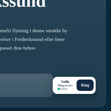
kssund
lemfri flytning i denne smukke by
lser i Frederikssund eller fører
lpasset dine behov.
Sofie
Ring
Plingservice
Online