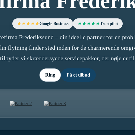
efirma Frederi
Google Business
Trustpilot
★★★★★
★★★★★
tefirma Frederikssund – din ideelle partner for en prob
in flytning finder sted inden for de charmerende omgive
, tilbyder vi skræddersyede servicepakker, der nøje er ti
Ring
Få et tilbud