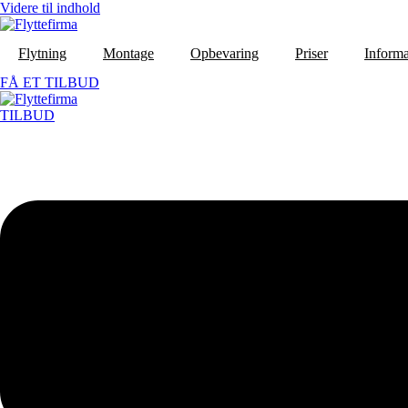
Videre til indhold
Flytning
Montage
Opbevaring
Priser
Informa
FÅ ET TILBUD
TILBUD