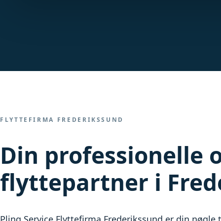
FLYTTEFIRMA FREDERIKSSUND
Din professionelle 
flyttepartner i Fre
Pling Service Flyttefirma Frederikssund er din nøgle t