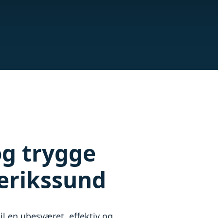
og trygge
derikssund
il en ubesværet, effektiv og