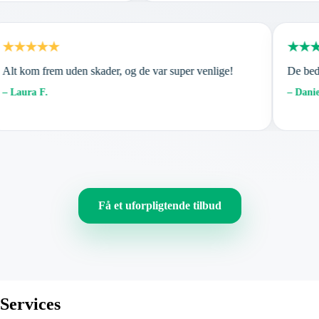
★★★★★
★★★
lt kom frem uden skader, og de var super venlige!
De bedst
 Laura F.
– Daniel 
Få et uforpligtende tilbud
Services