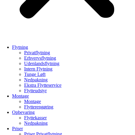
Flytning
Privatflytning
Erhvervsflytning
Udenlandsflytning
Intern Flytning
Tunge Løft
Nedpakning
Ekstra Flytteservice
Flytteudstyr
Montage
Montage
Flytterengøring
Opbevaring
Flyttekasser
Nedpakning
Priser
Priser Privatflytning