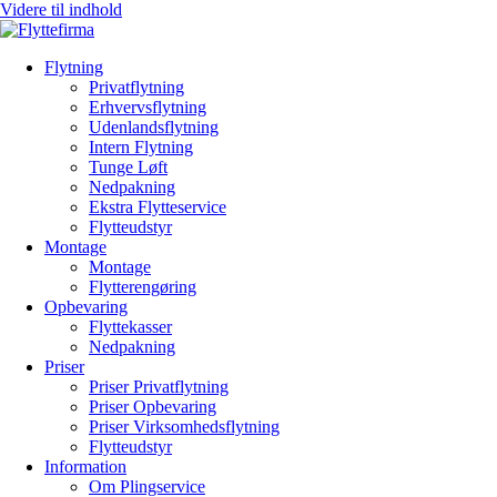
Videre til indhold
Flytning
Privatflytning
Erhvervsflytning
Udenlandsflytning
Intern Flytning
Tunge Løft
Nedpakning
Ekstra Flytteservice
Flytteudstyr
Montage
Montage
Flytterengøring
Opbevaring
Flyttekasser
Nedpakning
Priser
Priser Privatflytning
Priser Opbevaring
Priser Virksomhedsflytning
Flytteudstyr
Information
Om Plingservice