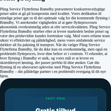
Pling Service Flyttefirma Brøndby præsenterer konkurrencedygtige
priser uden at gå på kompromis med kvalitet. Vores dedikation til
rimelige priser gør os til det optimale valg for din kommende flytning i
Brøndby. Vi anerkender vigtigheden af at gøre flytteprocessen
økonomisk overkommelig uden at ofre servicekvaliteten. Pling Service
Flyttefirma Brøndby stræber efter at levere markedets bedste priser og
være den prisbevidste kundes foretrukne valg. Med vores erfarne team
sikrer vi effektivitet og pålidelighed, mens vores omfattende service
dækker alt fra pakning til transport. Når du vælger Pling Service
Flyttefirma Brøndby, får du ikke kun en overkommelig, men også en
problemfri flytteproces, hvor dine behov er i centrum. Vi erkender, at
hver flytning i Brøndby er unik, og vores mål er at levere en
skræddersyet løsning, der passer perfekt til dine ønsker. Gør din
flytning til en ubesværet oplevelse med Pling Service Flyttefirma
Brøndby – din pålidelige partner i en problemfri overgang til dit nye
hjem.
FAST PRIS
Gratis tilbud