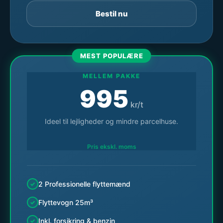
Bestil nu
MEST POPULÆRE
MELLEM PAKKE
995
kr/t
Ideel til lejligheder og mindre parcelhuse.
Pris ekskl. moms
2 Professionelle flyttemænd
Flyttevogn 25m³
Inkl. forsikring & benzin