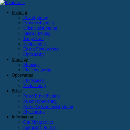
Videre
til
Flytning
indhold
Privatflytning
Erhvervsflytning
Udenlandsflytning
Intern Flytning
Tunge Løft
Nedpakning
Ekstra Flytteservice
Flytteudstyr
Montage
Montage
Flytterengøring
Opbevaring
Flyttekasser
Nedpakning
Priser
Priser Privatflytning
Priser Opbevaring
Priser Virksomhedsflytning
Flytteudstyr
Information
Om Plingservice
Spørgsmål & Svar