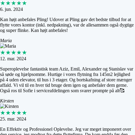
★★★★★
6. jun. 2024
Kan højt anbefales Pling! Udover at Pling gav det bedste tilbud for at
flytte vores kontor (inkl. nedpakning), var de allesammen også dygtige
og super flinke. Kan højt anbefales!
Maria
★★★★★
12. mar. 2024
Superoplevelse fantastisk team Aziz, Emil, Alexander og Stanislav var
så søde og hjælpsomme. Hurtige i vores flytning fra 145m2 lejlighed
på 4 uden elevator, til hus i 3 etager. Og bortskafning af store mænger
affald. Vi vil til en hver tid bruge dem igen og anbefaler dem gerne.
Også ros til Sofie i serviceafdelingen som svarer prompte på alt🥰
Kirsten
★★★★★
25. mar. 2024
En Effektiv og Professionel Oplevelse. Jeg var meget imponeret over
den service, jeg modtog fra dette flyttefirma. De kom endda før den