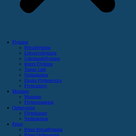
Flytning
Privatflytning
Erhvervsflytning
Udenlandsflytning
Intern Flytning
Tunge Løft
Nedpakning
Ekstra Flytteservice
Flytteudstyr
Montage
Montage
Flytterengøring
Opbevaring
Flyttekasser
Nedpakning
Priser
Priser Privatflytning
Priser Opbevaring