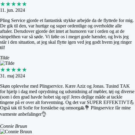
★★★★★
11. jun. 2024
Pling Service gjorde et fantastisk stykke arbejde da de flyttede for mig.
De gik til den, var hurtige og super ordentlige og overholdte alle
aftaler. Derudover gjorde det intet at humoren var i orden og at de
simpelthen var så søde. Vi følte os i meget gode hænder, og hvis jeg
står i den situation, at jeg skal flytte igen ved jeg godt hvem jeg ringer
til!
Tilde
★★★★★
31. maj 2024
Skøn oplevelse med Plingservice. Kære Aziz og Jonas. Tusind TAK
for hjælp i dag med oprydning og udsmidning af møbler, tøj og diverse
(som i den grad havde hobet sig op)! Jeres dejlige måde at tackle
tingene på er over alt forventning. Og det var SUPER EFFEKTIVT💪
Også tak til Sofie for forståelse og omsorg🙏💐 Plingservice får mine
varmeste anbefalinger👌
Connie Bruun